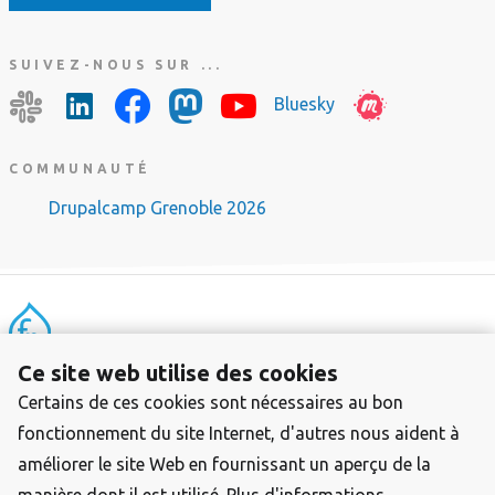
SUIVEZ-NOUS SUR ...
Bluesky
COMMUNAUTÉ
Drupalcamp Grenoble 2026
Ce site web utilise des cookies
Menu
A propos de Drupal France & Francophonie
Certains de ces cookies sont nécessaires au bon
Pied
Charte de confidentialité
de
fonctionnement du site Internet, d'autres nous aident à
Contact
page
améliorer le site Web en fournissant un aperçu de la
2023 Drupal France & Francophonie